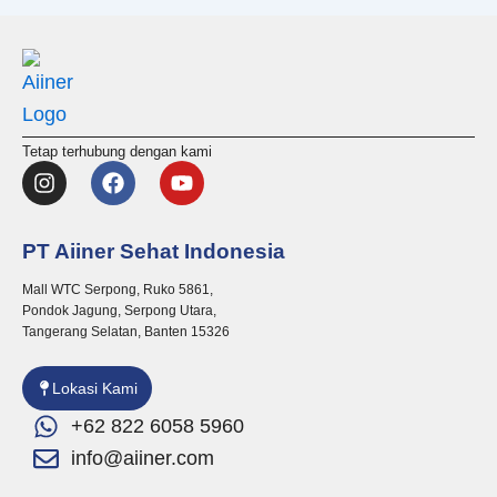
Tetap terhubung dengan kami
I
F
Y
n
a
o
s
c
u
t
e
t
PT Aiiner Sehat Indonesia
a
b
u
g
o
b
Mall WTC Serpong, Ruko 5861,
r
o
e
Pondok Jagung, Serpong Utara,
a
k
Tangerang Selatan, Banten 15326
m
Lokasi Kami
+62 822 6058 5960
info@aiiner.com