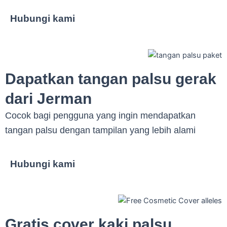
Hubungi kami
Dapatkan tangan palsu gerak
dari Jerman
Cocok bagi pengguna yang ingin mendapatkan
tangan palsu dengan tampilan yang lebih alami
Hubungi kami
Gratis cover kaki palsu