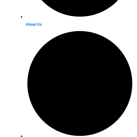
About Us