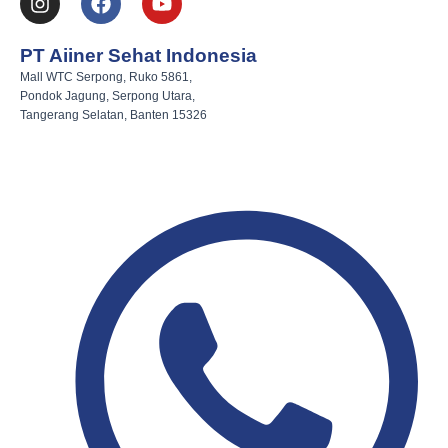
n
a
o
s
c
u
t
e
t
PT Aiiner Sehat Indonesia
a
b
u
Mall WTC Serpong, Ruko 5861,
g
o
b
Pondok Jagung, Serpong Utara,
r
o
e
Tangerang Selatan, Banten 15326
a
k
m
Lokasi Kami