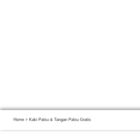
Skip
to
content
KAKI PALS
Home
> Kaki Palsu & Tangan Palsu Gratis