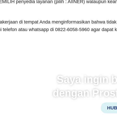
MILIH penyedia layanan (pilih : AIINER) walaupun ke
erjaan di tempat Anda menginformasikan bahwa tidak bi
 telefon atau whatsapp di 0822-6058-5960 agar dapat 
Saya ingin b
dengan Pros
HUB