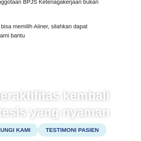
anggotaan BPJS Ketenagakerjaan bukan
sa memilih Aiiner, silahkan dapat
kami bantu
eraktifitas kembali
tesis yang nyaman
UNGI KAMI
TESTIMONI PASIEN