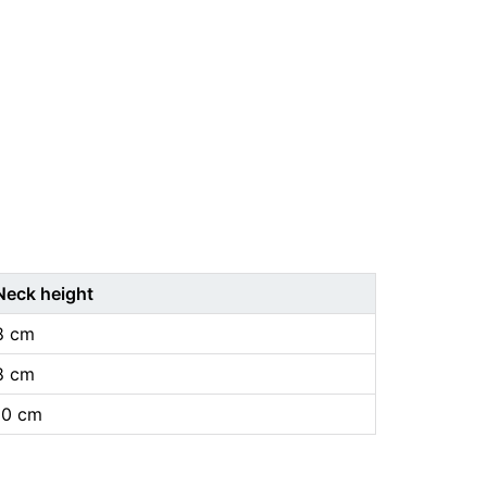
Neck height
8 cm
8 cm
10 cm